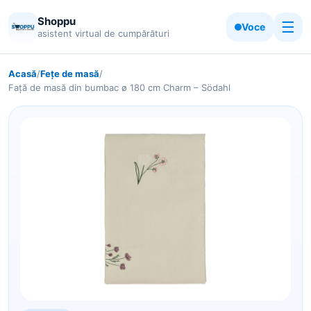
Shoppu
☰
Voce
asistent virtual de cumpărături
Acasă
/
Fețe de masă
/
Față de masă din bumbac ø 180 cm Charm – Södahl