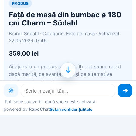
PRODUS
Față de masă din bumbac ø 180
cm Charm – Södahl
Brand: Södahl · Categorie: Fețe de masă · Actualizat:
22.05.2026 07:46
359,00 lei
Ai ajuns la un produs concret. Îți pot spune rapid
↓
dacă merită, ce avantaje are și ce alternative
similare găsești mai ușor.
🎤
Pe scurt: Fața de masă din bumbac Charm cu
Poți scrie sau vorbi, dacă vocea este activată.
diametrul de 180 cm de la Södahl aduce eleganță
powered by
RoboChat
Setări confidențialitate
și un design floral delicat în sufragerie, fiind ideală
pentru mese elegante.
Îți pot recomanda rapid produse similare sau