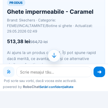
PRODUS
Ghete impermeabile - Caramel
Brand: Skechers · Categorie:
FEMEI/INCALTAMINTE/Botine si ghete · Actualizat:
29.05.2026 02:49
513,38 lei
564,72 lei
Ai ajuns la un produs concret. Îți pot spune rapid
↓
dacă merită, ce avantaje are și ce alternative
similare găsești mai ușor.
🎤
Pe scurt: Caracteristici Tip: cu toc Culoare:
Poți scrie sau vorbi, dacă vocea este activată.
caramel Material: piele ecologica Stil: casual Varf:
powered by
RoboChat
Setări confidențialitate
rotund Tip toc: masiv Tehnologie: impermeabil
Sistem inchidere: siret Compozitie Partea
superioara: alte materiale Material interi…