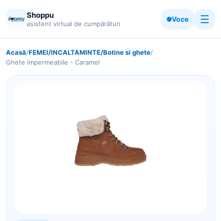
Shoppu
☰
Voce
asistent virtual de cumpărături
Acasă
/
FEMEI/INCALTAMINTE/Botine si ghete
/
Ghete impermeabile - Caramel