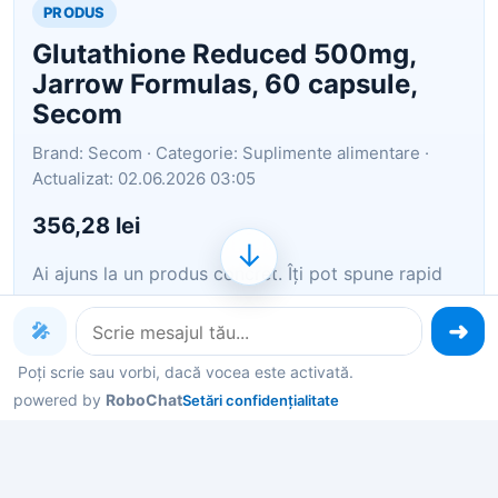
PRODUS
Glutathione Reduced 500mg,
Jarrow Formulas, 60 capsule,
Secom
Brand: Secom · Categorie: Suplimente alimentare ·
Actualizat: 02.06.2026 03:05
356,28 lei
↓
Ai ajuns la un produs concret. Îți pot spune rapid
dacă merită, ce avantaje are și ce alternative
similare găsești mai ușor.
🎤
Poți scrie sau vorbi, dacă vocea este activată.
Pe scurt: Glutathione Reduced 500mg, Jarrow
powered by
RoboChat
Setări confidențialitate
Formulas, 60 capsule, Secom Supliment alimentar
Glutathione Reduced 500mg, Jarrow Formulas, 60
capsule vegetale ce ajuta la mentinerea capacitatii
de detoxifiere a ficatului Efecte si b…