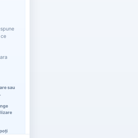
t spune
 ce
oara
lare sau
.
ânge
ilizare
poți
arații și