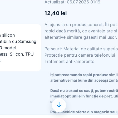
Actualizat: 06.07.2026 01:19
12,40 lei
Ai ajuns la un produs concret. Îți po
rapid dacă merită, ce avantaje are și
alternative similare găsești mai ușor.
Pe scurt: Material de calitate superi
Protectie pentru camera telefonului
Tratament anti-amprente
Îți pot recomanda rapid produse simi
alternative mai bune din aceeași zonă
Dacă nu e exact ce cauți, putem restr
imediat opțiunile în funcție de preț, ut
sau stil.
↓
Poți deschide oferta din magazin sau 
continua aici conversația pentru comp