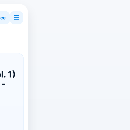
☰
ce
l. 1)
 -
: