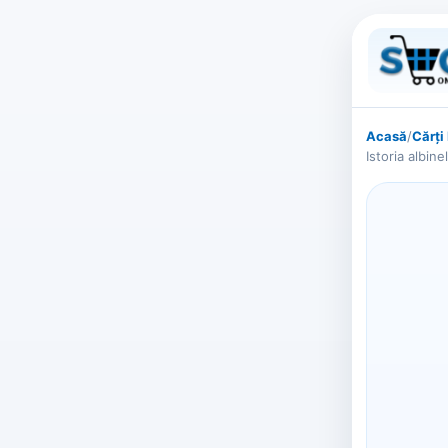
Acasă
/
Cărți
Istoria albin