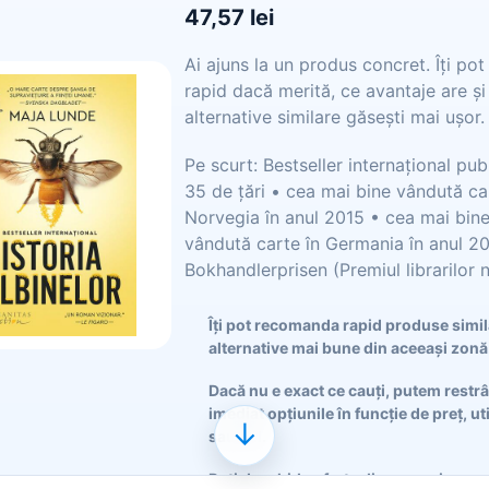
47,57 lei
Ai ajuns la un produs concret. Îți po
rapid dacă merită, ce avantaje are și
alternative similare găsești mai ușor.
Pe scurt: Bestseller internațional publ
35 de țări • cea mai bine vândută ca
Norvegia în anul 2015 • cea mai bin
vândută carte în Germania în anul 20
Bokhandlerprisen (Premiul librarilor n
Îți pot recomanda rapid produse simi
alternative mai bune din aceeași zonă
Dacă nu e exact ce cauți, putem restr
imediat opțiunile în funcție de preț, ut
↓
sau stil.
Poți deschide oferta din magazin sau 