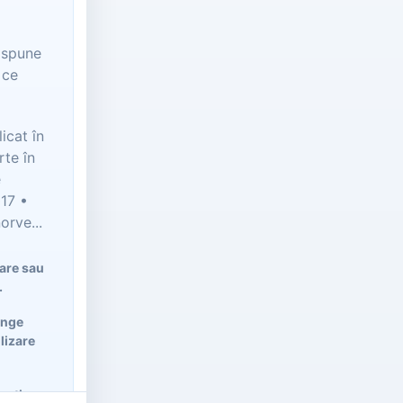
t spune
 ce
icat în
rte în
e
17 •
orve...
lare sau
.
ânge
ilizare
poți