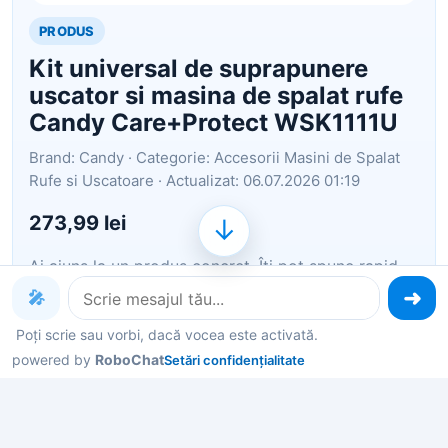
PRODUS
Kit universal de suprapunere
uscator si masina de spalat rufe
Candy Care+Protect WSK1111U
Brand: Candy · Categorie: Accesorii Masini de Spalat
Rufe si Uscatoare · Actualizat: 06.07.2026 01:19
273,99 lei
↓
Ai ajuns la un produs concret. Îți pot spune rapid
dacă merită, ce avantaje are și ce alternative
🎤
similare găsești mai ușor.
Poți scrie sau vorbi, dacă vocea este activată.
powered by
Pe scurt: Kit universal de suprapunere uscator si
RoboChat
Setări confidențialitate
masina de spalat rufe Care+Protect WSK1111U Kit
suprapunere Pentru economisirea spatiului, Candy
recomanda utilizarea kitului de suprapunere a