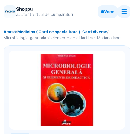
Shoppu
☰
Voce
asistent virtual de cumpărături
Acasă
/
Medicina ( Carti de specialitate ). Carti diverse
/
Microbiologie generala si elemente de didactica - Mariana Iancu