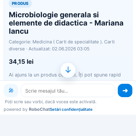
PRODUS
Microbiologie generala si
elemente de didactica - Mariana
Iancu
Categorie: Medicina ( Carti de specialitate ). Carti
diverse · Actualizat: 02.06.2026 03:05
34,15 lei
↓
Ai ajuns la un produs concret. Îți pot spune rapid
dacă merită, ce avantaje are și ce alternative
similare găsești mai ușor.
🎤
Poți scrie sau vorbi, dacă vocea este activată.
Pe scurt: Microbiologie generala si elemente de
powered by
RoboChat
Setări confidențialitate
didactica - Mariana Iancu
Îți pot recomanda rapid produse similare sau
alternative mai bune din aceeași zonă.