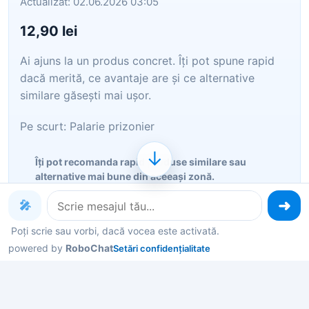
Actualizat: 02.06.2026 03:05
12,90 lei
Ai ajuns la un produs concret. Îți pot spune rapid
dacă merită, ce avantaje are și ce alternative
similare găsești mai ușor.
Pe scurt: Palarie prizonier
↓
Îți pot recomanda rapid produse similare sau
alternative mai bune din aceeași zonă.
Dacă nu e exact ce cauți, putem restrânge imediat
🎤
opțiunile în funcție de preț, utilizare sau stil.
Poți scrie sau vorbi, dacă vocea este activată.
Poți deschide oferta din magazin sau poți continua
powered by
RoboChat
Setări confidențialitate
aici conversația pentru comparații și recomandări.
Vezi oferta în magazin
Vezi categoria