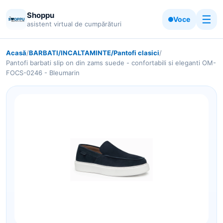
Shoppu
☰
Voce
asistent virtual de cumpărături
Acasă
/
BARBATI/INCALTAMINTE/Pantofi clasici
/
Pantofi barbati slip on din zams suede - confortabili si eleganti OM-
FOCS-0246 - Bleumarin