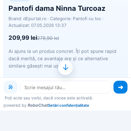
Pantofi dama Ninna Turcoaz
Brand: dEpurtat.ro · Categorie: Pantofi cu toc ·
Actualizat: 07.05.2026 13:37
209,99 lei
279,90 lei
Ai ajuns la un produs concret. Îți pot spune rapid
dacă merită, ce avantaje are și ce alternative
↓
similare găsești mai ușor.
Îți pot recomanda rapid produse similare sau
🎤
alternative mai bune din aceeași zonă.
Poți scrie sau vorbi, dacă vocea este activată.
Dacă nu e exact ce cauți, putem restrânge imediat
opțiunile în funcție de preț, utilizare sau stil.
powered by
RoboChat
Setări confidențialitate
Poți deschide oferta din magazin sau poți continua
aici conversația pentru comparații și recomandări.