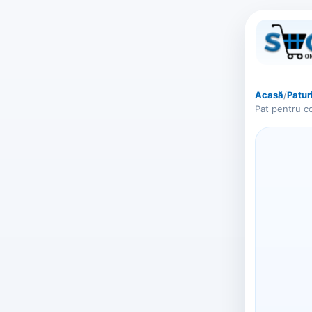
Acasă
/
Patur
Pat pentru co