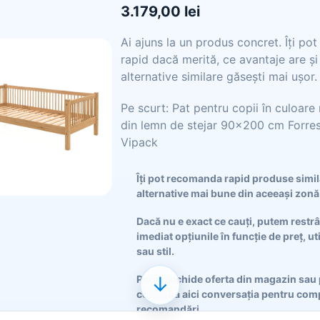
3.179,00 lei
Ai ajuns la un produs concret. Îți po
rapid dacă merită, ce avantaje are și
alternative similare găsești mai ușor.
Pe scurt: Pat pentru copii în culoare
din lemn de stejar 90x200 cm Forres
Vipack
Îți pot recomanda rapid produse simi
alternative mai bune din aceeași zonă
Dacă nu e exact ce cauți, putem restr
imediat opțiunile în funcție de preț, ut
sau stil.
↓
Poți deschide oferta din magazin sau 
continua aici conversația pentru comp
recomandări.