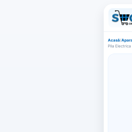
Acasă
/
Apara
Pila Electri