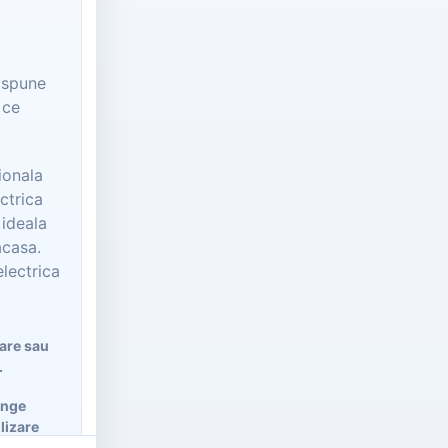
t spune
 ce
ionala
ctrica
 ideala
acasa.
lectrica
lare sau
.
ânge
ilizare