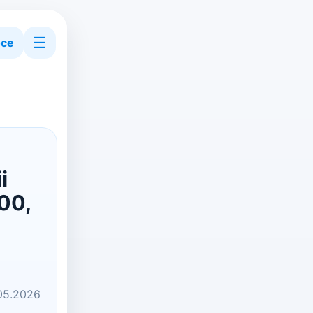
☰
ce
i
00,
.05.2026