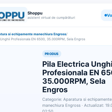
Shoppu
Vo
asistent virtual de cumpărături
tura si echipamente manechiura Engross
/
ca Unghii Profesionala EN 6500, 35.000RPM, Sela Engros
PRODUS
Pila Electrica Unghi
Profesionala EN 65
35.000RPM, Sela
Engros
Categorie: Aparatura si echipamente
manechiura Engross · Actualizat: 19
02:50