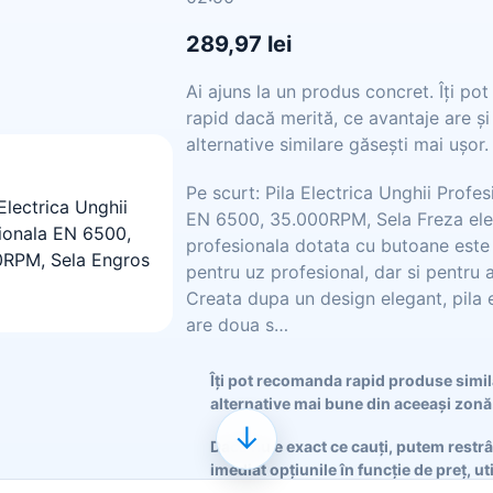
289,97 lei
Ai ajuns la un produs concret. Îți po
rapid dacă merită, ce avantaje are și
alternative similare găsești mai ușor.
Pe scurt: Pila Electrica Unghii Profes
EN 6500, 35.000RPM, Sela Freza ele
profesionala dotata cu butoane este
pentru uz profesional, dar si pentru 
Creata dupa un design elegant, pila e
are doua s…
Îți pot recomanda rapid produse simi
alternative mai bune din aceeași zonă
↓
Dacă nu e exact ce cauți, putem restr
imediat opțiunile în funcție de preț, ut
sau stil.