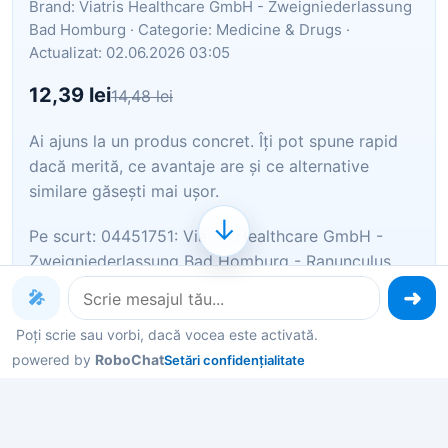
Brand: Viatris Healthcare GmbH - Zweigniederlassung
Bad Homburg · Categorie: Medicine & Drugs ·
Actualizat: 02.06.2026 03:05
12,39 lei
14,48 lei
Ai ajuns la un produs concret. Îți pot spune rapid
dacă merită, ce avantaje are și ce alternative
similare găsești mai ușor.
↓
Pe scurt: 04451751: Viatris Healthcare GmbH -
Zweigniederlassung Bad Homburg - Ranunculus
Oligoplex Liquidum 50 ml
🎤
Poți scrie sau vorbi, dacă vocea este activată.
Îți pot recomanda rapid produse similare sau
alternative mai bune din aceeași zonă.
powered by
RoboChat
Setări confidențialitate
Dacă nu e exact ce cauți, putem restrânge imediat
opțiunile în funcție de preț, utilizare sau stil.