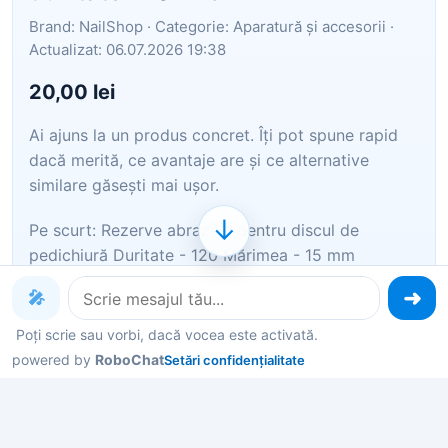
Brand: NailShop · Categorie: Aparatură și accesorii ·
Actualizat: 06.07.2026 19:38
20,00 lei
Ai ajuns la un produs concret. Îți pot spune rapid
dacă merită, ce avantaje are și ce alternative
similare găsești mai ușor.
↓
Pe scurt: Rezerve abrazive pentru discul de
pedichiură Duritate - 120 Mărimea - 15 mm
Pachetul conține 100 buc
🎤
Îți pot recomanda rapid produse similare sau
Poți scrie sau vorbi, dacă vocea este activată.
alternative mai bune din aceeași zonă.
powered by
RoboChat
Setări confidențialitate
Dacă nu e exact ce cauți, putem restrânge imediat
opțiunile în funcție de preț, utilizare sau stil.