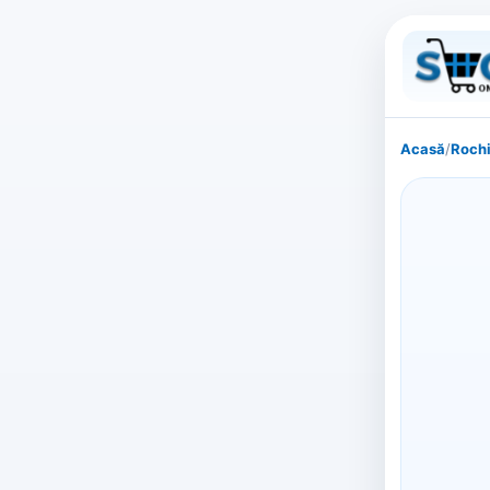
Acasă
/
Rochi