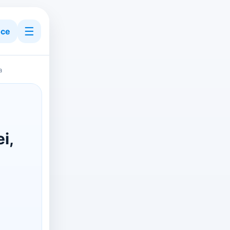
☰
ce
a
i,