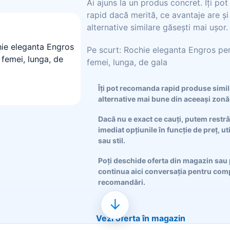
Ai ajuns la un produs concret. Îți po
rapid dacă merită, ce avantaje are și
alternative similare găsești mai ușor.
Pe scurt: Rochie eleganta Engros pe
femei, lunga, de gala
Îți pot recomanda rapid produse simi
alternative mai bune din aceeași zonă
Dacă nu e exact ce cauți, putem restr
imediat opțiunile în funcție de preț, ut
sau stil.
Poți deschide oferta din magazin sau 
continua aici conversația pentru comp
recomandări.
↓
Vezi oferta în magazin