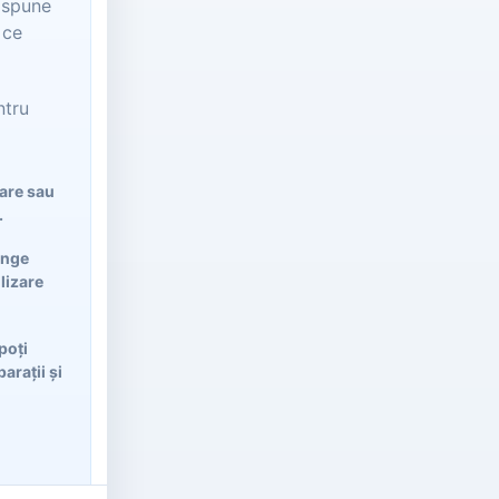
t spune
 ce
ntru
lare sau
.
ânge
ilizare
poți
arații și