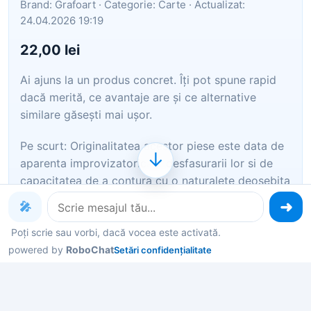
Brand: Grafoart · Categorie: Carte · Actualizat:
24.04.2026 19:19
22,00 lei
Ai ajuns la un produs concret. Îți pot spune rapid
dacă merită, ce avantaje are și ce alternative
similare găsești mai ușor.
Pe scurt: Originalitatea acestor piese este data de
↓
aparenta improvizatorica a desfasurarii lor si de
capacitatea de a contura cu o naturalete deosebita
experientele unui copil, pe care compozitorul il
🎤
considera o fiinta miraculo…
Poți scrie sau vorbi, dacă vocea este activată.
powered by
RoboChat
Setări confidențialitate
Îți pot recomanda rapid produse similare sau
alternative mai bune din aceeași zonă.
Dacă nu e exact ce cauți, putem restrânge imediat
opțiunile în funcție de preț, utilizare sau stil.