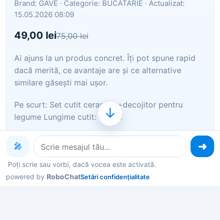
Brand: GAVE · Categorie: BUCATARIE · Actualizat:
15.05.2026 08:09
49,00 lei
75,00 lei
Ai ajuns la un produs concret. Îți pot spune rapid
dacă merită, ce avantaje are și ce alternative
similare găsești mai ușor.
Pe scurt: Set cutit ceramica+decojitor pentru
↓
legume Lungime cutit: 20 cm
Îți pot recomanda rapid produse similare sau
🎤
alternative mai bune din aceeași zonă.
Poți scrie sau vorbi, dacă vocea este activată.
Dacă nu e exact ce cauți, putem restrânge imediat
powered by
RoboChat
Setări confidențialitate
opțiunile în funcție de preț, utilizare sau stil.
Poți deschide oferta din magazin sau poți continua
aici conversația pentru comparații și recomandări.