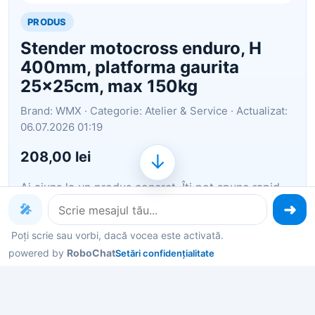
PRODUS
Stender motocross enduro, H
400mm, platforma gaurita
25x25cm, max 150kg
Brand: WMX · Categorie: Atelier & Service · Actualizat:
06.07.2026 01:19
208,00 lei
↓
Ai ajuns la un produs concret. Îți pot spune rapid
dacă merită, ce avantaje are și ce alternative
🎤
similare găsești mai ușor.
Poți scrie sau vorbi, dacă vocea este activată.
powered by
Pe scurt: Stender motocross enduro, H 400mm,
RoboChat
Setări confidențialitate
platforma gaurita 25x25cm, max 150kg
Îți pot recomanda rapid produse similare sau