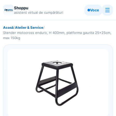
Shoppu
☰
Voce
asistent virtual de cumpărături
Acasă
/
Atelier & Service
/
Stender motocross enduro, H 400mm, platforma gaurita 25x25cm,
max 150kg