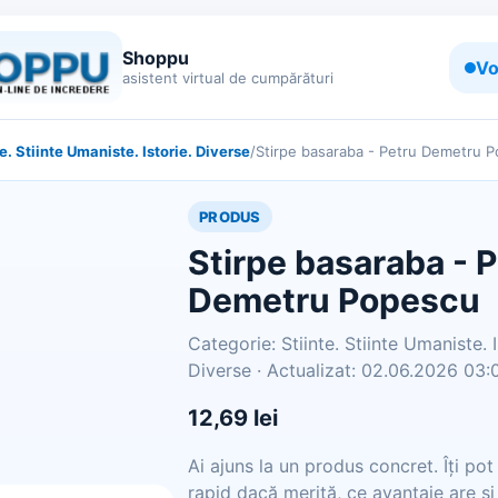
Shoppu
Vo
asistent virtual de cumpărături
te. Stiinte Umaniste. Istorie. Diverse
/
Stirpe basaraba - Petru Demetru 
PRODUS
Stirpe basaraba - 
Demetru Popescu
Categorie: Stiinte. Stiinte Umaniste. I
Diverse · Actualizat: 02.06.2026 03:
12,69 lei
Ai ajuns la un produs concret. Îți po
rapid dacă merită, ce avantaje are și