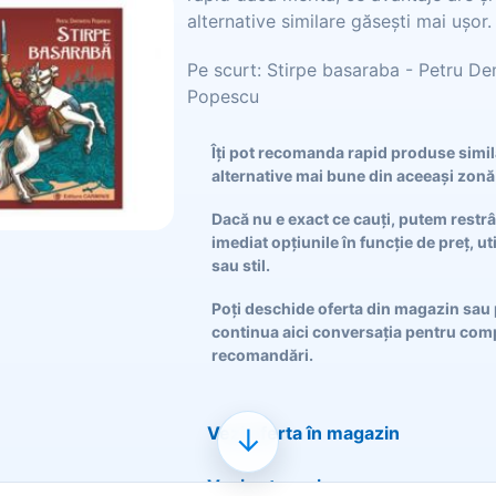
alternative similare găsești mai ușor.
Pe scurt: Stirpe basaraba - Petru D
Popescu
Îți pot recomanda rapid produse simi
alternative mai bune din aceeași zonă
Dacă nu e exact ce cauți, putem restr
imediat opțiunile în funcție de preț, ut
sau stil.
Poți deschide oferta din magazin sau 
continua aici conversația pentru comp
recomandări.
Vezi oferta în magazin
↓
Vezi categoria