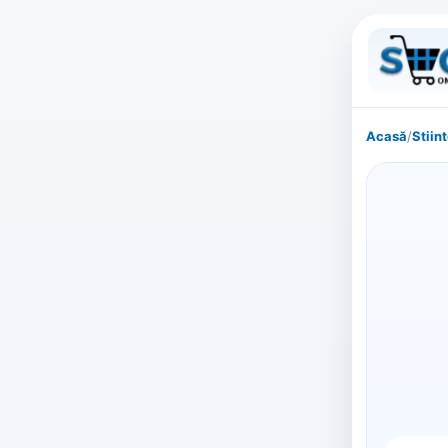
Acasă
/
Stiin