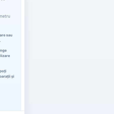
emetru
lare sau
.
ânge
ilizare
poți
arații și