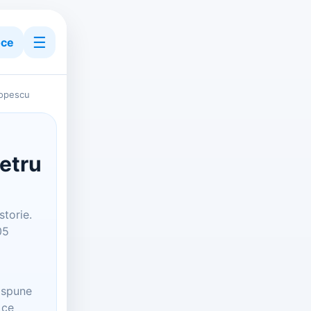
☰
ce
Popescu
Petru
storie.
05
t spune
 ce