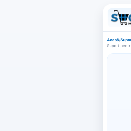
Acasă
/
Supor
Suport pentr