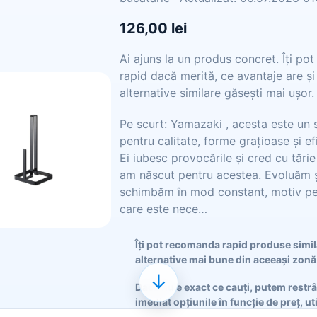
126,00 lei
Ai ajuns la un produs concret. Îți po
rapid dacă merită, ce avantaje are și
alternative similare găsești mai ușor.
Pe scurt: Yamazaki , acesta este un 
pentru calitate, forme grațioase și ef
Ei iubesc provocările și cred cu tărie
am născut pentru acestea. Evoluăm ș
schimbăm în mod constant, motiv pe
care este nece…
Îți pot recomanda rapid produse simi
alternative mai bune din aceeași zonă
↓
Dacă nu e exact ce cauți, putem restr
imediat opțiunile în funcție de preț, ut
sau stil.