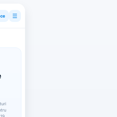
☰
ce
e
turi
ntru
:19