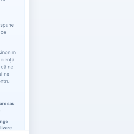
t spune
 ce
sinonim
iciență.
 că ne-
i ne
ntru
lare sau
.
ânge
ilizare