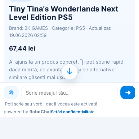
Tiny Tina's Wonderlands Next
Level Edition PS5
Brand: 2K GAMES · Categorie: PS5 · Actualizat:
19.06.2026 02:59
67,44 lei
Ai ajuns la un produs concret. Îți pot spune rapid
↓
dacă merită, ce avantaje are și ce alternative
similare găsești mai ușor.
Pe scurt: * Necesită un abonament PlayStation
🎤
Plus pentru a accesa jocul multiplayer online (se
Poți scrie sau vorbi, dacă vocea este activată.
vinde separat). Tiny Tina's Wonderlands Next Level
powered by
RoboChat
Setări confidențialitate
Edition , include
Îți pot recomanda rapid produse similare sau
alternative mai bune din aceeași zonă.