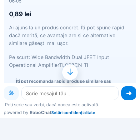
06:05
0,89 lei
Ai ajuns la un produs concret. Îți pot spune rapid
dacă merită, ce avantaje are și ce alternative
similare găsești mai ușor.
Pe scurt: Wide Bandwidth Dual JFET Input
Operational AmplifierTL082CN-TI
↓
Îți pot recomanda rapid produse similare sau
alternative mai bune din aceeași zonă.
🎤
Dacă nu e exact ce cauți, putem restrânge imediat
Poți scrie sau vorbi, dacă vocea este activată.
opțiunile în funcție de preț, utilizare sau stil.
powered by
RoboChat
Setări confidențialitate
Poți deschide oferta din magazin sau poți continua
aici conversația pentru comparații și recomandări.