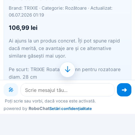
Brand: TRIXIE · Categorie: Rozătoare · Actualizat:
06.07.2026 01:19
106,99 lei
Ai ajuns la un produs concret. Îți pot spune rapid
dacă merită, ce avantaje are și ce alternative
similare găsești mai ușor.
↓
Pe scurt: TRIXIE Roata din lemn pentru rozatoare
diam. 28 cm
🎤
Îți pot recomanda rapid produse similare sau
alternative mai bune din aceeași zonă.
Poți scrie sau vorbi, dacă vocea este activată.
powered by
RoboChat
Setări confidențialitate
Dacă nu e exact ce cauți, putem restrânge imediat
opțiunile în funcție de preț, utilizare sau stil.
Poți deschide oferta din magazin sau poți continua
aici conversația pentru comparații și recomandări.