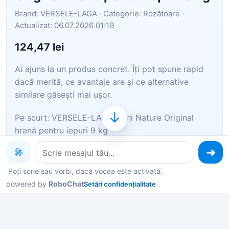
Brand: VERSELE-LAGA · Categorie: Rozătoare ·
Actualizat: 06.07.2026 01:19
124,47 lei
Ai ajuns la un produs concret. Îți pot spune rapid
dacă merită, ce avantaje are și ce alternative
similare găsești mai ușor.
↓
Pe scurt: VERSELE-LAGA Cuni Nature Original
hrană pentru iepuri 9 kg
🎤
Îți pot recomanda rapid produse similare sau
alternative mai bune din aceeași zonă.
Poți scrie sau vorbi, dacă vocea este activată.
powered by
RoboChat
Setări confidențialitate
Dacă nu e exact ce cauți, putem restrânge imediat
opțiunile în funcție de preț, utilizare sau stil.
Poți deschide oferta din magazin sau poți continua
aici conversația pentru comparații și recomandări.