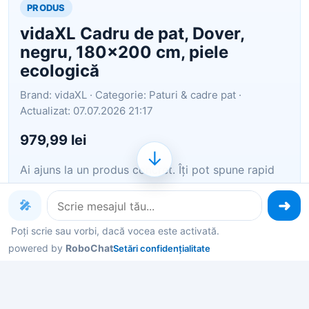
PRODUS
vidaXL Cadru de pat, Dover,
negru, 180x200 cm, piele
ecologică
Brand: vidaXL · Categorie: Paturi & cadre pat ·
Actualizat: 07.07.2026 21:17
979,99 lei
↓
Ai ajuns la un produs concret. Îți pot spune rapid
dacă merită, ce avantaje are și ce alternative
similare găsești mai ușor.
🎤
Poți scrie sau vorbi, dacă vocea este activată.
Pe scurt: Obțineți un somn mai odihnitor de
powered by
RoboChat
Setări confidențialitate
noapte, cu acest cadru de pat cu tăblie! Va fi o
completare binevenită în orice dormitor. Piele
ecologică durabilă: Pielea ecologică premium este
un material foarte durabil. Este rezist…