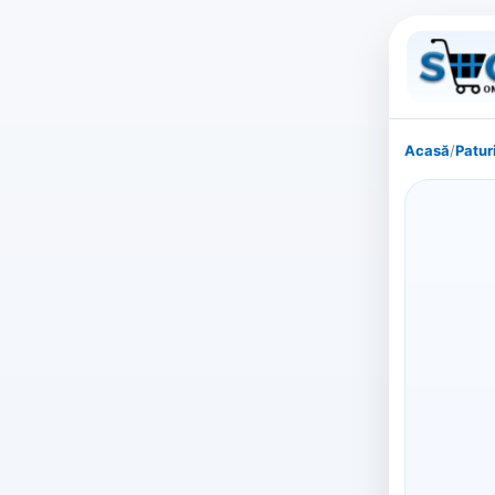
Acasă
/
Patur