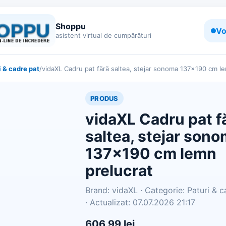
Shoppu
Vo
asistent virtual de cumpărături
i & cadre pat
/
vidaXL Cadru pat fără saltea, stejar sonoma 137x190 cm l
PRODUS
vidaXL Cadru pat f
saltea, stejar son
137x190 cm lemn
prelucrat
Brand: vidaXL · Categorie: Paturi & c
· Actualizat: 07.07.2026 21:17
606,99 lei