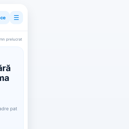
☰
ce
emn prelucrat
ără
oma
adre pat