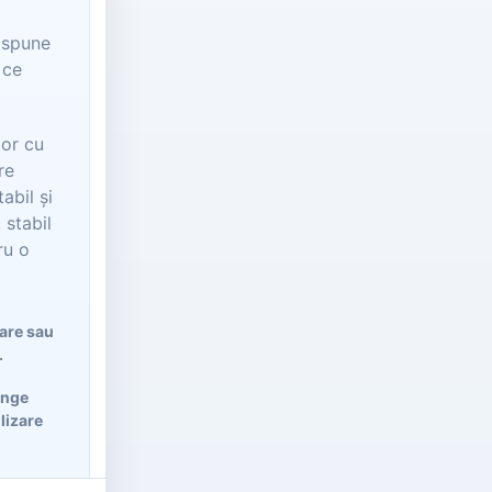
t spune
 ce
tor cu
re
abil și
 stabil
ru o
lare sau
.
ânge
ilizare
poți