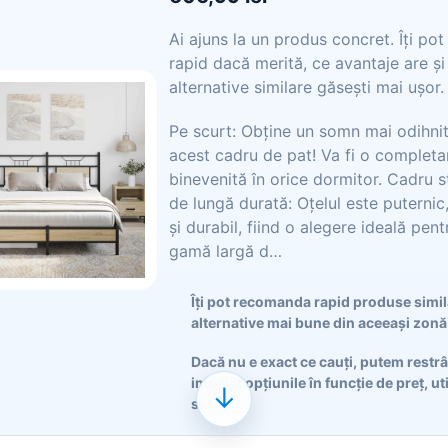
Ai ajuns la un produs concret. Îți po
rapid dacă merită, ce avantaje are și
alternative similare găsești mai ușor.
Pe scurt: Obține un somn mai odihni
acest cadru de pat! Va fi o completa
binevenită în orice dormitor. Cadru st
de lungă durată: Oțelul este puternic,
și durabil, fiind o alegere ideală pent
gamă largă d…
Îți pot recomanda rapid produse simi
alternative mai bune din aceeași zonă
Dacă nu e exact ce cauți, putem restr
imediat opțiunile în funcție de preț, ut
↓
sau stil.
Poți deschide oferta din magazin sau 