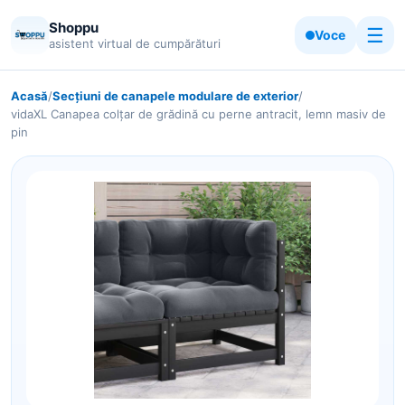
Shoppu
☰
Voce
asistent virtual de cumpărături
Acasă
/
Secțiuni de canapele modulare de exterior
/
vidaXL Canapea colțar de grădină cu perne antracit, lemn masiv de
pin