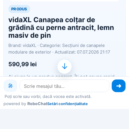
PRODUS
vidaXL Canapea colțar de
grădină cu perne antracit, lemn
masiv de pin
Brand: vidaXL · Categorie: Secțiuni de canapele
modulare de exterior · Actualizat: 07.07.2026 21:17
590,99 lei
↓
Ai ajuns la un produs concret. Îți pot spune rapid
dacă merită, ce avantaje are și ce alternative
🎤
similare găsești mai ușor.
Poți scrie sau vorbi, dacă vocea este activată.
powered by
Pe scurt: Această canapea de colț pentru grădină
RoboChat
Setări confidențialitate
este o alegere ideală pentru a vă relaxa și a vă
bucura de vremea frumoasă, pentru a trage un pui
de somn sau a sta la o șuetă cu familia sau