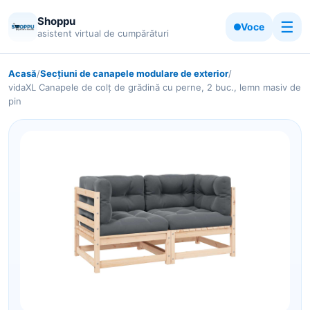
Shoppu
☰
Voce
asistent virtual de cumpărături
Acasă
/
Secțiuni de canapele modulare de exterior
/
vidaXL Canapele de colț de grădină cu perne, 2 buc., lemn masiv de
pin