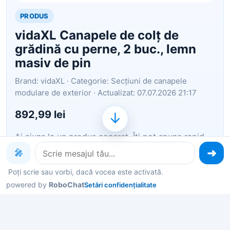
PRODUS
vidaXL Canapele de colț de
grădină cu perne, 2 buc., lemn
masiv de pin
Brand: vidaXL · Categorie: Secțiuni de canapele
modulare de exterior · Actualizat: 07.07.2026 21:17
892,99 lei
↓
Ai ajuns la un produs concret. Îți pot spune rapid
dacă merită, ce avantaje are și ce alternative
🎤
similare găsești mai ușor.
Poți scrie sau vorbi, dacă vocea este activată.
powered by
Pe scurt: Această canapea de colț pentru grădină
RoboChat
Setări confidențialitate
este o alegere ideală pentru a vă relaxa și a vă
bucura de vremea frumoasă, pentru a trage un pui
de somn sau a sta la o șuetă cu familia sau