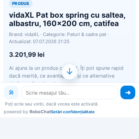
PRODUS
vidaXL Pat box spring cu saltea,
albastru, 160x200 cm, catifea
Brand: vidaXL · Categorie: Paturi & cadre pat ·
Actualizat: 07.07.2026 21:25
3.201,99 lei
Ai ajuns la un produs concret. Îți pot spune rapid
↓
dacă merită, ce avantaje are și ce alternative
similare găsești mai ușor.
🎤
Pe scurt: Folosește acest pat cu arcuri pentru a te
Poți scrie sau vorbi, dacă vocea este activată.
bucura de un somn odihnitor! Îți oferă relaxare
powered by
RoboChat
Setări confidențialitate
maximă și un somn plăcut. Material moale și
confortabil: Materialul de catifea are o suprafață
moale și netedă, care oferă o senz…