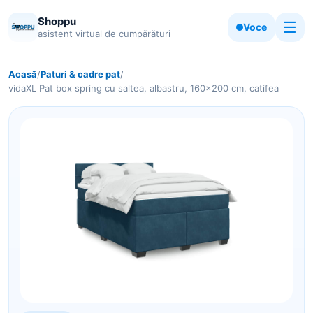
Shoppu
☰
Voce
asistent virtual de cumpărături
Acasă
/
Paturi & cadre pat
/
vidaXL Pat box spring cu saltea, albastru, 160x200 cm, catifea