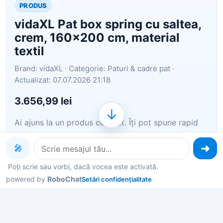
PRODUS
vidaXL Pat box spring cu saltea,
crem, 160x200 cm, material
textil
Brand: vidaXL · Categorie: Paturi & cadre pat ·
Actualizat: 07.07.2026 21:18
3.656,99 lei
↓
Ai ajuns la un produs concret. Îți pot spune rapid
dacă merită, ce avantaje are și ce alternative
similare găsești mai ușor.
🎤
Poți scrie sau vorbi, dacă vocea este activată.
Pe scurt: Folosiți acest pat continental pentru a vă
powered by
RoboChat
Setări confidențialitate
bucura de un somn bun noaptea! Vă oferă o
relaxare maximă și un somn plăcut. Material
premium: Țesătura are un aspect simplu și bine
definit, și este respirabilă și durabilă.Tă…