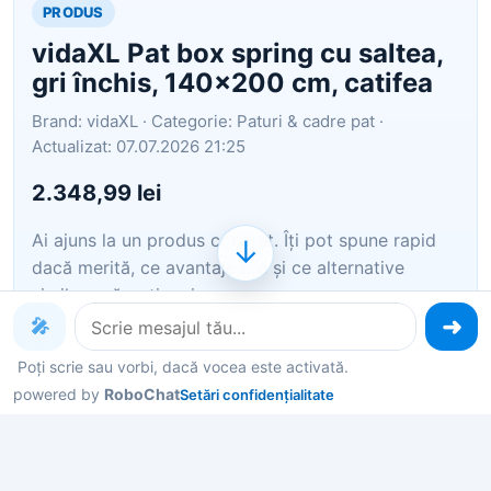
PRODUS
vidaXL Pat box spring cu saltea,
gri închis, 140x200 cm, catifea
Brand: vidaXL · Categorie: Paturi & cadre pat ·
Actualizat: 07.07.2026 21:25
2.348,99 lei
Ai ajuns la un produs concret. Îți pot spune rapid
↓
dacă merită, ce avantaje are și ce alternative
similare găsești mai ușor.
🎤
Pe scurt: Folosiți acest pat box spring cu arcuri,
Poți scrie sau vorbi, dacă vocea este activată.
pentru a vă bucura de un somn bun noaptea! Vă
powered by
RoboChat
Setări confidențialitate
oferă o relaxare maximă și un somn plăcut. Catifea
moale: Catifeaua este o țesătură moale, luxoasă,
care este recunoscută datorită f…