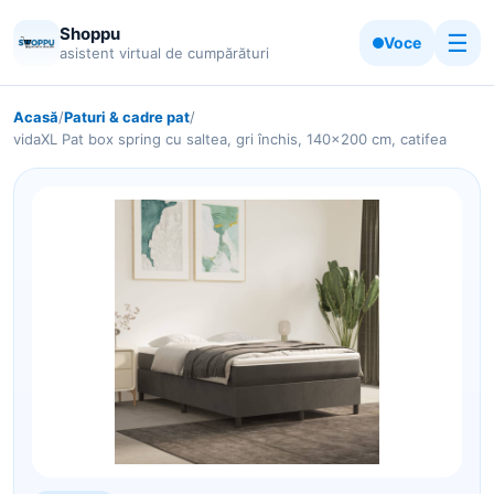
Shoppu
☰
Voce
asistent virtual de cumpărături
Acasă
/
Paturi & cadre pat
/
vidaXL Pat box spring cu saltea, gri închis, 140x200 cm, catifea