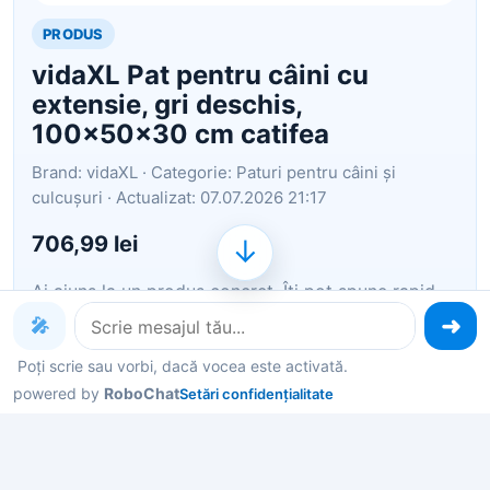
PRODUS
vidaXL Pat pentru câini cu
extensie, gri deschis,
100x50x30 cm catifea
Brand: vidaXL · Categorie: Paturi pentru câini și
culcușuri · Actualizat: 07.07.2026 21:17
706,99 lei
↓
Ai ajuns la un produs concret. Îți pot spune rapid
dacă merită, ce avantaje are și ce alternative
🎤
similare găsești mai ușor.
Poți scrie sau vorbi, dacă vocea este activată.
powered by
Pe scurt: Oferiți prietenului dvs. blănos un loc cald
RoboChat
Setări confidențialitate
și confortabil pentru a se relaxa, cu acest pat
pentru câini cu extensie! Material confortabil și
moale: Canapeaua pentru animale de companie