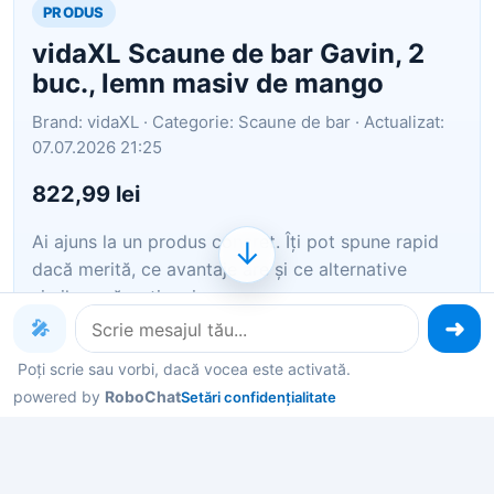
PRODUS
vidaXL Scaune de bar Gavin, 2
buc., lemn masiv de mango
Brand: vidaXL · Categorie: Scaune de bar · Actualizat:
07.07.2026 21:25
822,99 lei
Ai ajuns la un produs concret. Îți pot spune rapid
↓
dacă merită, ce avantaje are și ce alternative
similare găsești mai ușor.
🎤
Pe scurt: Realizat din lemn masiv de mango, acest
Poți scrie sau vorbi, dacă vocea este activată.
scaun de bar retro în stil Gavin va fi un element de
powered by
RoboChat
Setări confidențialitate
decor deosebit în locuința dvs. Acest scaun de bar
vintage, din lemn, este realizat din lemn masiv de
mango, un lemn de esență…