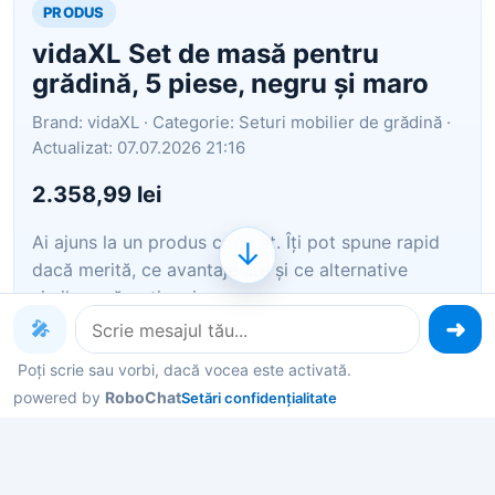
PRODUS
vidaXL Set de masă pentru
grădină, 5 piese, negru și maro
Brand: vidaXL · Categorie: Seturi mobilier de grădină ·
Actualizat: 07.07.2026 21:16
2.358,99 lei
Ai ajuns la un produs concret. Îți pot spune rapid
↓
dacă merită, ce avantaje are și ce alternative
similare găsești mai ușor.
🎤
Pe scurt: Acest set de mobilier de grădină este o
Poți scrie sau vorbi, dacă vocea este activată.
alegere excelentă pentru grădina, curtea sau
powered by
RoboChat
Setări confidențialitate
terasa dvs. Scaunul de grădină este fabricat din
ratan PE, ceea ce îl face rezistent la intemperii și
durabil. Cotierele din WPC maro…