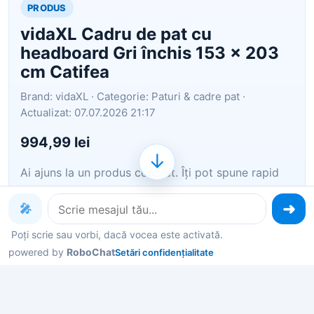
PRODUS
vidaXL Cadru de pat cu
headboard Gri închis 153 x 203
cm Catifea
Brand: vidaXL · Categorie: Paturi & cadre pat ·
Actualizat: 07.07.2026 21:17
994,99 lei
↓
Ai ajuns la un produs concret. Îți pot spune rapid
dacă merită, ce avantaje are și ce alternative
similare găsești mai ușor.
🎤
Poți scrie sau vorbi, dacă vocea este activată.
Pe scurt: Cadrul nostru de pat modern e făcut să
powered by
RoboChat
Setări confidențialitate
aducă un strop de stil și confort în dormitorul tău.
Cu un design simplu, linii clare și materiale plăcute,
se integrează perfect în orice interior modern.
Fabricat din placaj rezi…