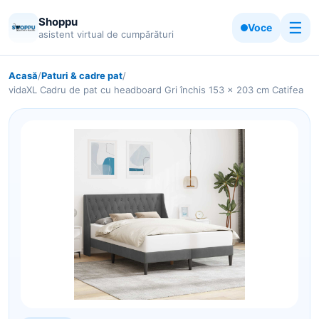
Shoppu
☰
Voce
asistent virtual de cumpărături
Acasă
/
Paturi & cadre pat
/
vidaXL Cadru de pat cu headboard Gri închis 153 x 203 cm Catifea